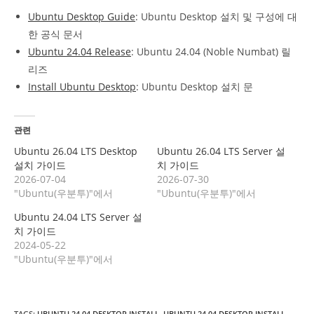
Ubuntu Desktop Guide
: Ubuntu Desktop 설치 및 구성에 대
한 공식 문서
Ubuntu 24.04 Release
: Ubuntu 24.04 (Noble Numbat) 릴
리즈
Install Ubuntu Desktop
: Ubuntu Desktop 설치 문
관련
Ubuntu 26.04 LTS Desktop
Ubuntu 26.04 LTS Server 설
설치 가이드
치 가이드
2026-07-04
2026-07-30
"Ubuntu(우분투)"에서
"Ubuntu(우분투)"에서
Ubuntu 24.04 LTS Server 설
치 가이드
2024-05-22
"Ubuntu(우분투)"에서
TAGS
:
UBUNTU 24.04 DESKTOP INSTALL
,
UBUNTU 24.04 DESKTOP INSTALL