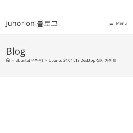
Skip
to
content
Junorion 블로그
Menu
Blog
>
Ubuntu(우분투)
>
Ubuntu 24.04 LTS Desktop 설치 가이드