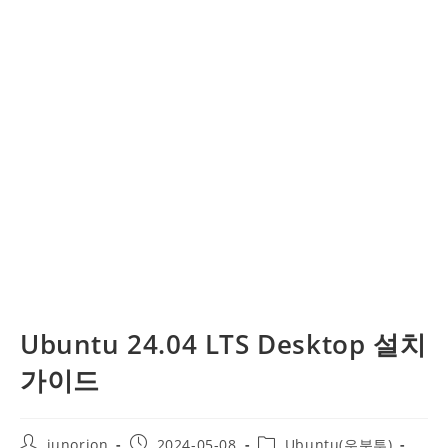
Ubuntu 24.04 LTS Desktop 설치
가이드
Post
Post
Post
junorion
2024-05-08
Ubuntu(우분투)