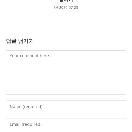
2026-07-23
답글 남기기
Comment
Enter
your
name
Enter
or
your