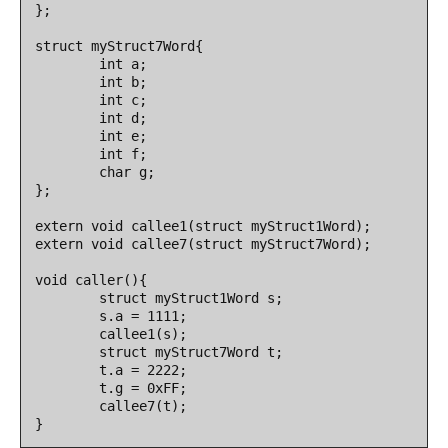
};

struct myStruct7Word{

        int a;

        int b;

        int c;

        int d;

        int e;

        int f;

        char g;

};

extern void callee1(struct myStruct1Word);

extern void callee7(struct myStruct7Word);

void caller(){

        struct myStruct1Word s;

        s.a = 1111;

        callee1(s);

        struct myStruct7Word t;

        t.a = 2222;

        t.g = 0xFF;

        callee7(t);

}