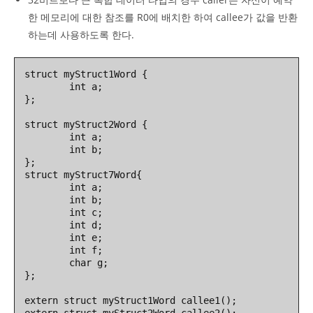
한 메모리에 대한 참조를 R0에 배치한 하여 callee가 값을 반환
하는데 사용하도록 한다.
struct myStruct1Word {

        int a;

};

struct myStruct2Word {

        int a;

        int b;

};

struct myStruct7Word{

        int a;

        int b;

        int c;

        int d;

        int e;

        int f;

        char g;

};

extern struct myStruct1Word callee1();
