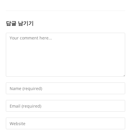
답글 남기기
Comment
Enter
your
name
Enter
or
your
username
email
Enter
to
address
your
comment