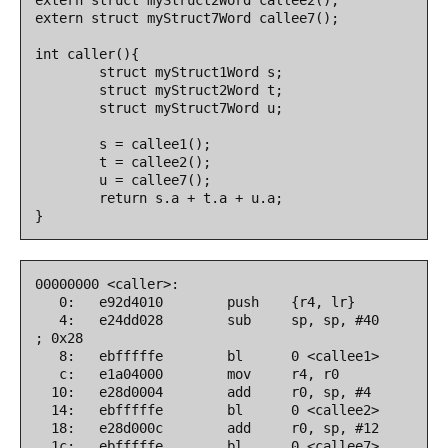
extern struct myStruct2Word callee2();

extern struct myStruct7Word callee7();

int caller(){

        struct myStruct1Word s;

        struct myStruct2Word t;

        struct myStruct7Word u;

        s = callee1();

        t = callee2();

        u = callee7();

        return s.a + t.a + u.a;

}
00000000 <caller>:    

   0:   e92d4010        push    {r4, lr}

   4:   e24dd028        sub     sp, sp, #40     
; 0x28

   8:   ebfffffe        bl      0 <callee1>

   c:   e1a04000        mov     r4, r0                                                                                 

  10:   e28d0004        add     r0, sp, #4

  14:   ebfffffe        bl      0 <callee2>

  18:   e28d000c        add     r0, sp, #12

  1c:   ebfffffe        bl      0 <callee7>
