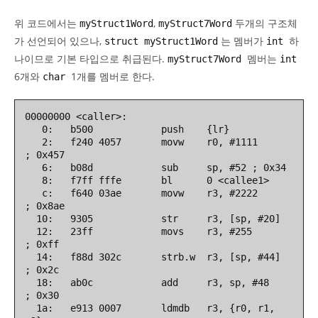
위 코드에서는
,
두개의 구조체
myStruct1Word
myStruct7Word
가 선언되어 있으나,
는 멤버가
하
struct myStruct1Word
int
나이므로 기본 타입으로 취급된다.
멤버는
myStruct7Word
int
6개와
1개를 멤버로 한다.
char
00000000 <caller>:

   0:   b500            push    {lr}

   2:   f240 4057       movw    r0, #1111       
; 0x457

   6:   b08d            sub     sp, #52 ; 0x34

   8:   f7ff fffe       bl      0 <callee1>

   c:   f640 03ae       movw    r3, #2222       
; 0x8ae

  10:   9305            str     r3, [sp, #20]

  12:   23ff            movs    r3, #255        
; 0xff

  14:   f88d 302c       strb.w  r3, [sp, #44]   
; 0x2c

  18:   ab0c            add     r3, sp, #48     
; 0x30

  1a:   e913 0007       ldmdb   r3, {r0, r1, 