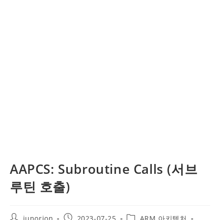
AAPCS: Subroutine Calls (서브
루틴 호출)
Post
Post
Post
junorion
2023-07-25
ARM 아키텍처