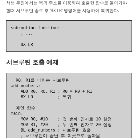
서브 루틴에서는 복귀 주소를 이용하여 호출한 함수로 돌아가야
할때 서브루틴 종료 후 ‘BX LR’ 명령어를 사용하여 복귀한다.
subroutine_function:

    ; ...

    BX LR
서브루틴 호출 예제
; R0, R1을 더하는 서브루틴

add_numbers:

    ADD R0, R0, R1 ; R0 = R0 + R1

    BX LR          ; 복귀

; 메인 함수

main:

    MOV R0, #10    ; 첫 번째 인자로 10 설정

    MOV R1, #20    ; 두 번째 인자로 20 설정

    BL add_numbers ; 서브루틴 호출

    ; 서브루틴이 끝난 후 이곳으로 돌아옴