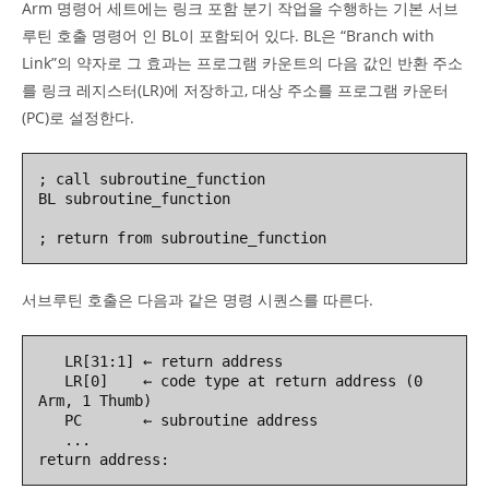
Arm 명령어 세트에는 링크 포함 분기 작업을 수행하는 기본 서브
루틴 호출 명령어 인 BL이 포함되어 있다. BL은 “Branch with
Link”의 약자로 그 효과는 프로그램 카운트의 다음 값인 반환 주소
를 링크 레지스터(LR)에 저장하고, 대상 주소를 프로그램 카운터
(PC)로 설정한다.
; call subroutine_function

BL subroutine_function

서브루틴 호출은 다음과 같은 명령 시퀀스를 따른다.
   LR[31:1] ← return address

   LR[0]    ← code type at return address (0 
Arm, 1 Thumb)

   PC       ← subroutine address

   ...

return address: