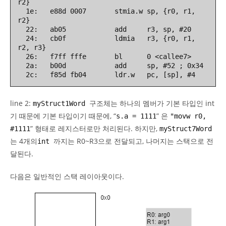
r2}

  1e:   e88d 0007       stmia.w sp, {r0, r1, 
r2}

  22:   ab05            add     r3, sp, #20

  24:   cb0f            ldmia   r3, {r0, r1, 
r2, r3}

  26:   f7ff fffe       bl      0 <callee7>

  2a:   b00d            add     sp, #52 ; 0x34

  2c:   f85d fb04       ldr.w   pc, [sp], #4
line 2:
구조체는 하나의 멤버가 기본 타입인 int
myStruct1Word
기 때문에 기본 타입이기 때문에, “
” 은
s.a = 1111
"movw r0,
” 형태로 레지스터로만 처리된다. 하지만,
#1111
myStruct7Word
는 4개의
까지는 R0~R3으로 전달되고, 나머지는 스택으로 전
int
달된다.
다음은 일반적인 스택 레이아웃이다.