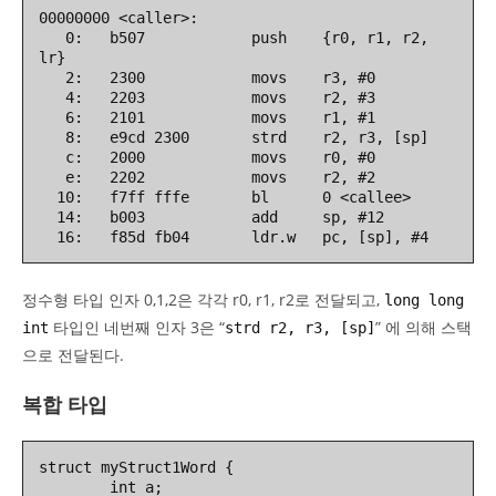
00000000 <caller>:

   0:   b507            push    {r0, r1, r2, 
lr}

   2:   2300            movs    r3, #0

   4:   2203            movs    r2, #3

   6:   2101            movs    r1, #1

   8:   e9cd 2300       strd    r2, r3, [sp]

   c:   2000            movs    r0, #0

   e:   2202            movs    r2, #2

  10:   f7ff fffe       bl      0 <callee>

  14:   b003            add     sp, #12

  16:   f85d fb04       ldr.w   pc, [sp], #4
정수형 타입 인자 0,1,2은 각각 r0, r1, r2로 전달되고,
long long
타입인 네번째 인자 3은 “
” 에 의해 스택
int
strd r2, r3, [sp]
으로 전달된다.
복합 타입
struct myStruct1Word {

        int a;
