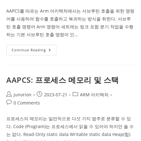
comments:
AAPCS를 따르는 Arm 아키텍처에서는 서브루틴 호출을 위한 명령
어를 사용하여 함수를 호출하고 복귀하는 방식을 취한다. 서브루
틴 호출 명령어 Arm 명령어 세트에는 링크 포함 분기 작업을 수행
하는 기본 서브루틴 호출 명령어 인…
AAPCS:
Continue Reading
Subroutine
Calls
(서
브
루
틴
AAPCS: 프로세스 메모리 및 스택
호
출)
Post
Post
Post
junorion
2023-07-21
ARM 아키텍처
author:
published:
category:
Post
0 Comments
comments:
프로세스의 메모리는 일반적으로 다섯 가지 범주로 분류할 수 있
다. Code (Program)는 프로세스에서 읽을 수 있어야 하지만 쓸 수
는 없다. Read-Only static data Writable static data Heap(힙)