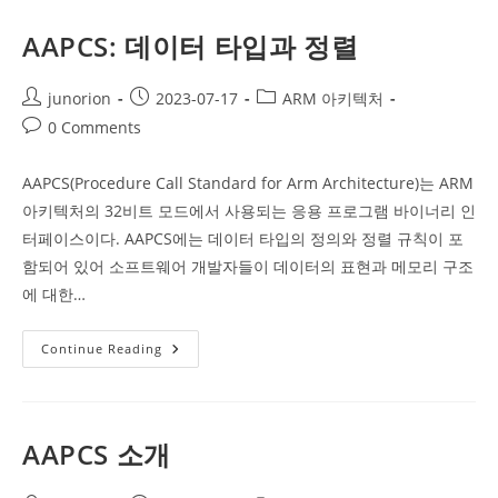
터
사
용
AAPCS: 데이터 타입과 정렬
Post
Post
Post
junorion
2023-07-17
ARM 아키텍처
author:
published:
category:
Post
0 Comments
comments:
AAPCS(Procedure Call Standard for Arm Architecture)는 ARM
아키텍처의 32비트 모드에서 사용되는 응용 프로그램 바이너리 인
터페이스이다. AAPCS에는 데이터 타입의 정의와 정렬 규칙이 포
함되어 있어 소프트웨어 개발자들이 데이터의 표현과 메모리 구조
에 대한…
AAPCS:
Continue Reading
데
이
터
타
입
과
AAPCS 소개
정
렬