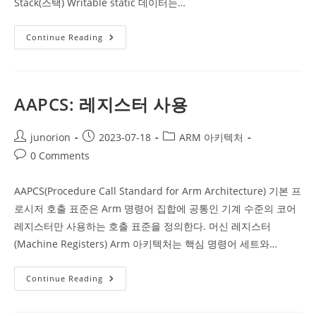
Stack(스택) Writable static 데이터는…
AAPCS:
Continue Reading
프
로
세
스
메
모
AAPCS: 레지스터 사용
리
및
스
택
Post
Post
Post
junorion
2023-07-18
ARM 아키텍처
author:
published:
category:
Post
0 Comments
comments:
AAPCS(Procedure Call Standard for Arm Architecture) 기본 프
로시저 호출 표준은 Arm 명령어 집합에 공통인 기계 수준의 코어
레지스터만 사용하는 호출 표준을 정의한다. 머신 레지스터
(Machine Registers) Arm 아키텍처는 핵심 명령어 세트와…
AAPCS:
Continue Reading
레
지
스