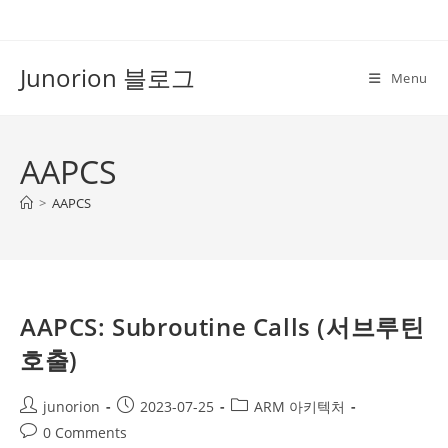
Skip
to
content
Junorion 블로그
Menu
AAPCS
>
AAPCS
AAPCS: Subroutine Calls (서브루틴
호출)
Post
Post
Post
junorion
2023-07-25
ARM 아키텍처
author:
published:
category:
Post
0 Comments