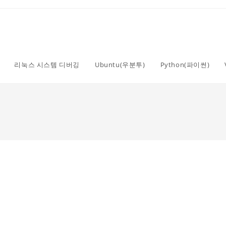
리눅스 시스템 디버깅
Ubuntu(우분투)
Python(파이썬)