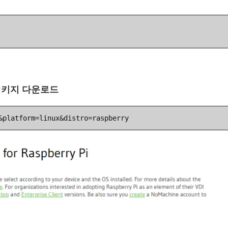
 패키지 다운로드
&platform=linux&distro=raspberry