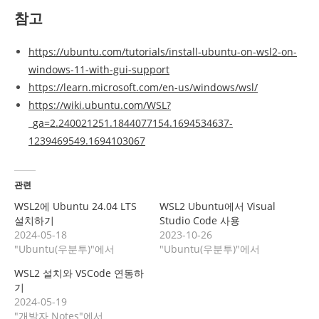
참고
https://ubuntu.com/tutorials/install-ubuntu-on-wsl2-on-
windows-11-with-gui-support
https://learn.microsoft.com/en-us/windows/wsl/
https://wiki.ubuntu.com/WSL?
_ga=2.240021251.1844077154.1694534637-
1239469549.1694103067
관련
WSL2에 Ubuntu 24.04 LTS
WSL2 Ubuntu에서 Visual
설치하기
Studio Code 사용
2024-05-18
2023-10-26
"Ubuntu(우분투)"에서
"Ubuntu(우분투)"에서
WSL2 설치와 VSCode 연동하
기
2024-05-19
"개발자 Notes"에서