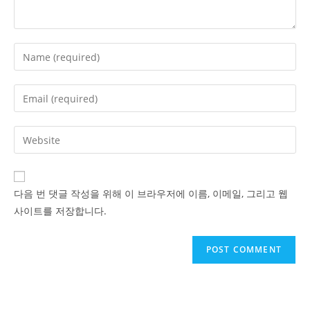
Enter
your
name
Enter
or
your
username
email
Enter
to
address
your
comment
to
website
comment
URL
다음 번 댓글 작성을 위해 이 브라우저에 이름, 이메일, 그리고 웹
(optional)
사이트를 저장합니다.