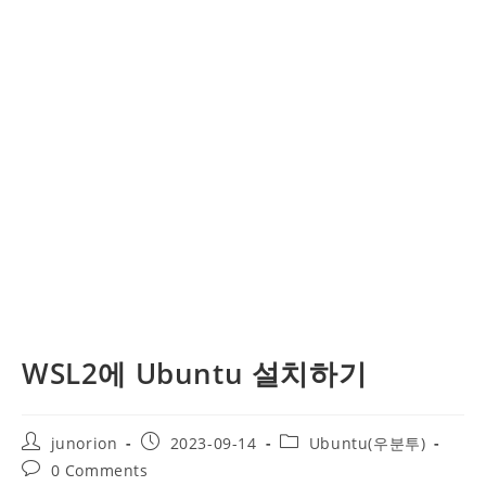
WSL2에 Ubuntu 설치하기
Post
Post
Post
junorion
2023-09-14
Ubuntu(우분투)
author:
published:
category:
Post
0 Comments