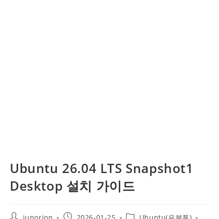
Ubuntu 26.04 LTS Snapshot1
Desktop 설치 가이드
Post
Post
Post
junorion
2026-01-25
Ubuntu(우분투)