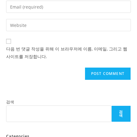
name
Enter
or
your
username
email
Enter
to
address
your
comment
to
website
comment
URL
다음 번 댓글 작성을 위해 이 브라우저에 이름, 이메일, 그리고 웹
(optional)
사이트를 저장합니다.
검색
검
색
Categories