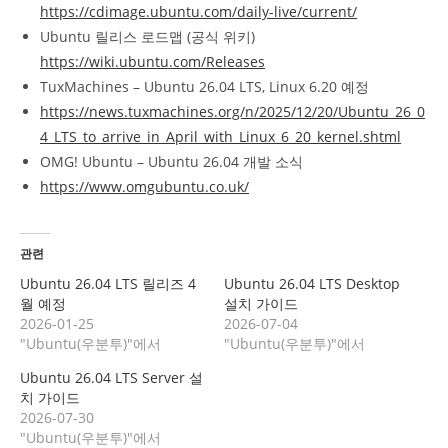
https://cdimage.ubuntu.com/daily-live/current/
Ubuntu 릴리스 로드맵 (공식 위키)
https://wiki.ubuntu.com/Releases
TuxMachines – Ubuntu 26.04 LTS, Linux 6.20 예정
https://news.tuxmachines.org/n/2025/12/20/Ubuntu_26_0
4_LTS_to_arrive_in_April_with_Linux_6_20_kernel.shtml
OMG! Ubuntu – Ubuntu 26.04 개발 소식
https://www.omgubuntu.co.uk/
관련
Ubuntu 26.04 LTS 릴리즈 4
Ubuntu 26.04 LTS Desktop
월 예정
설치 가이드
2026-01-25
2026-07-04
"Ubuntu(우분투)"에서
"Ubuntu(우분투)"에서
Ubuntu 26.04 LTS Server 설
치 가이드
2026-07-30
"Ubuntu(우분투)"에서