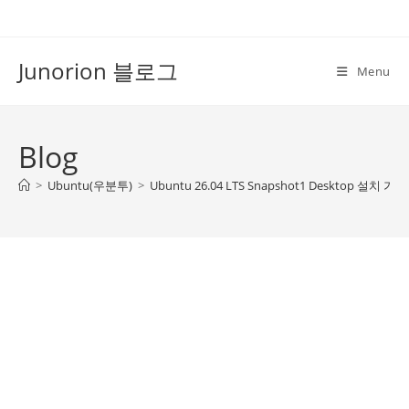
Skip
to
content
Junorion 블로그
Menu
Blog
>
Ubuntu(우분투)
>
Ubuntu 26.04 LTS Snapshot1 Desktop 설치 가