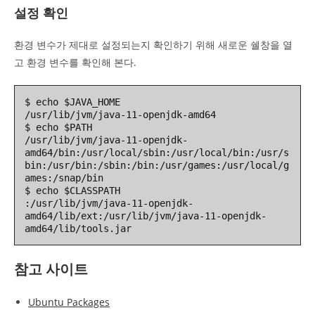
설정 확인
환경 변수가 제대로 설정되는지 확인하기 위해 새로운 쉘창을 열
고 환경 변수를 확인해 본다.
$ echo $JAVA_HOME

/usr/lib/jvm/java-11-openjdk-amd64

$ echo $PATH

/usr/lib/jvm/java-11-openjdk-
amd64/bin:/usr/local/sbin:/usr/local/bin:/usr/s
bin:/usr/bin:/sbin:/bin:/usr/games:/usr/local/g
ames:/snap/bin

$ echo $CLASSPATH

:/usr/lib/jvm/java-11-openjdk-
amd64/lib/ext:/usr/lib/jvm/java-11-openjdk-
amd64/lib/tools.jar
참고 사이트
Ubuntu Packages