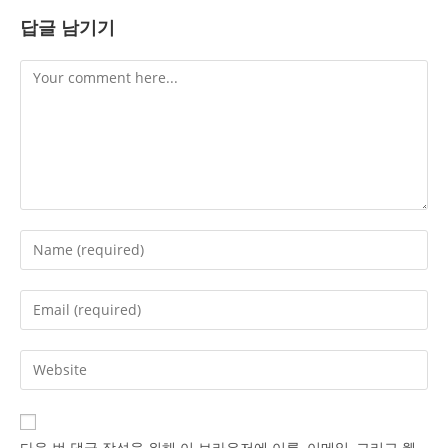
답글 남기기
Comment
Enter
your
name
Enter
or
your
username
email
Enter
to
address
your
comment
to
website
comment
URL
다음 번 댓글 작성을 위해 이 브라우저에 이름, 이메일, 그리고 웹