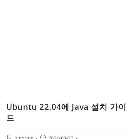
Ubuntu 22.04에 Java 설치 가이
드
Post
Post
junorion
2024-03-22