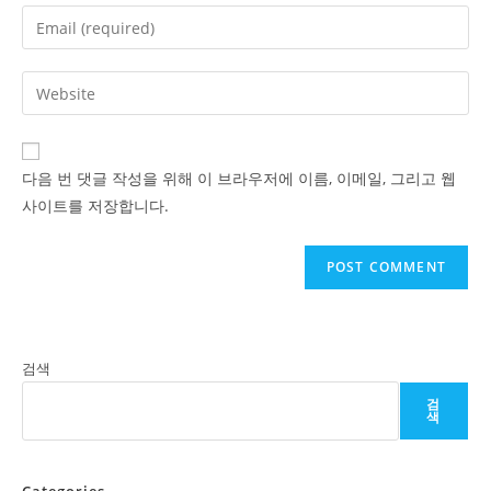
name
Enter
or
your
username
email
Enter
to
address
your
comment
to
website
comment
URL
다음 번 댓글 작성을 위해 이 브라우저에 이름, 이메일, 그리고 웹
(optional)
사이트를 저장합니다.
검색
검
색