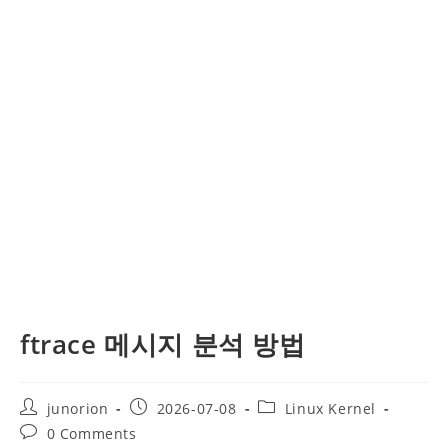
ftrace 메시지 분석 방법
Post
Post
Post
junorion
2026-07-08
Linux Kernel
author:
published:
category:
Post
0 Comments