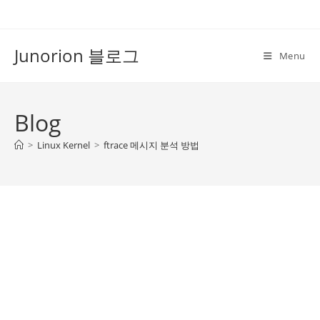
Skip
to
content
Junorion 블로그
Menu
Blog
>
Linux Kernel
>
ftrace 메시지 분석 방법