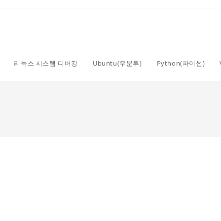
리눅스 시스템 디버깅
Ubuntu(우분투)
Python(파이썬)