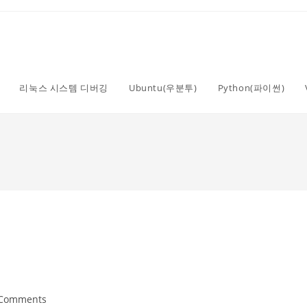
리눅스 시스템 디버깅
Ubuntu(우분투)
Python(파이썬)
 Comments