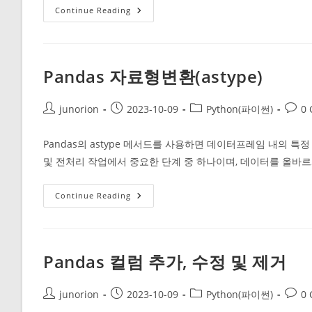
Pandas
Continue Reading
정
렬
하
기
(sort_values)
Pandas 자료형변환(astype)
Post
Post
Post
Post
junorion
2023-10-09
Python(파이썬)
0
author:
published:
category:
comm
Pandas의 astype 메서드를 사용하면 데이터프레임 내의 
및 전처리 작업에서 중요한 단계 중 하나이며, 데이터를 올바
Pandas
Continue Reading
자
료
형
변
환
(astype)
Pandas 컬럼 추가, 수정 및 제거
Post
Post
Post
Post
junorion
2023-10-09
Python(파이썬)
0
author:
published:
category:
comm