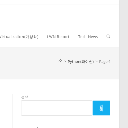
Toggle
Virtualization(가상화)
LWN Report
Tech News
website
>
Python(파이썬)
>
Page 4
search
검색
검
색