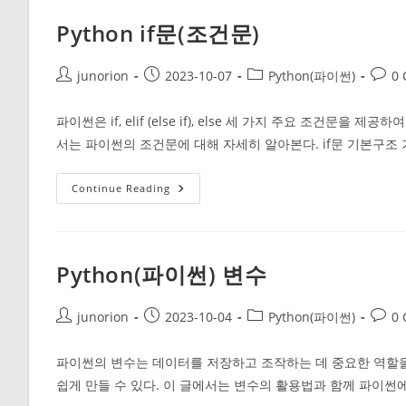
Python if문(조건문)
Post
Post
Post
Post
junorion
2023-10-07
Python(파이썬)
0
author:
published:
category:
comm
파이썬은 if, elif (else if), else 세 가지 주요 조건
서는 파이썬의 조건문에 대해 자세히 알아본다. if문 기본구조
Python
Continue Reading
If
문
(조
건
문)
Python(파이썬) 변수
Post
Post
Post
Post
junorion
2023-10-04
Python(파이썬)
0
author:
published:
category:
comm
파이썬의 변수는 데이터를 저장하고 조작하는 데 중요한 역할을
쉽게 만들 수 있다. 이 글에서는 변수의 활용법과 함께 파이