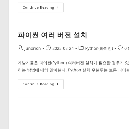
Python(파
Continue Reading
이
썬)
변
수
파이썬 여러 버전 설치
Post
Post
Post
Post
junorion
2023-08-24
Python(파이썬)
0
author:
published:
category:
comm
개발자들은 파이썬(Python) 여러버전 설치가 필요한 경우가 있
하는 방법에 대해 알아본다. Python 설치 우분투는 보통 파
파
Continue Reading
이
썬
여
러
버
전
설
치