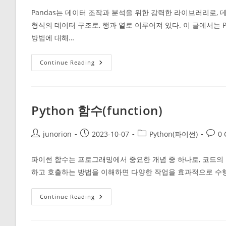
Pandas는 데이터 조작과 분석을 위한 강력한 라이브러리로, 
형식의 데이터 구조로, 행과 열로 이루어져 있다. 이 글에서는
방법에 대해…
Pandas
Continue Reading
컬
럼
추
가,
수
정
Python 함수(function)
및
제
거
Post
Post
Post
Post
junorion
2023-10-07
Python(파이썬)
0
author:
published:
category:
comm
파이썬 함수는 프로그래밍에서 중요한 개념 중 하나로, 코드의
하고 호출하는 방법을 이해하면 다양한 작업을 효과적으로 수행
Python
Continue Reading
함
수
(function)