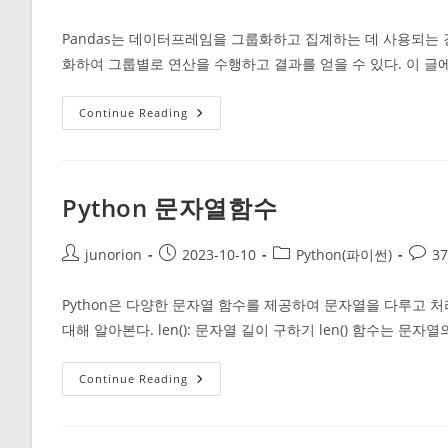
author:
published:
category:
comm
Pandas는 데이터프레임을 그룹화하고 집계하는 데 사용되는 강
화하여 그룹별로 연산을 수행하고 결과를 얻을 수 있다. 이 글에서
Pandas(판
Continue Reading
다
스)
Groupby
사
용
법
Python 문자열함수
Post
Post
Post
Post
junorion
2023-10-10
Python(파이썬)
3
author:
published:
category:
comm
Python은 다양한 문자열 함수를 제공하여 문자열을 다루고 처리
대해 알아본다. len(): 문자열 길이 구하기 len() 함수는 문
Python
Continue Reading
문
자
열
함