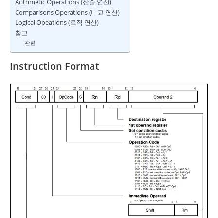
Arithmetic Operations (산술 연산)
Comparisons Operations (비교 연산)
Logical Opeations (로직 연산)
참고
관련
Instruction Format