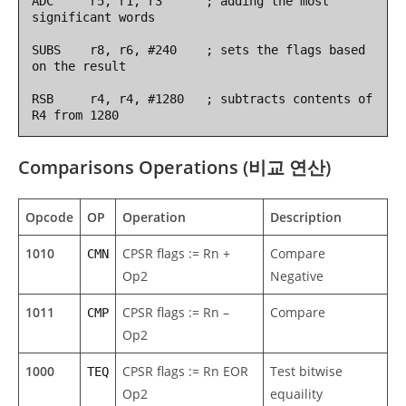
ADC     r5, r1, r3      ; adding the most 
significant words

SUBS    r8, r6, #240    ; sets the flags based 
on the result

RSB     r4, r4, #1280   ; subtracts contents of 
R4 from 1280
Comparisons Operations (비교 연산)
Opcode
OP
Operation
Description
1010
CPSR flags := Rn +
Compare
CMN
Op2
Negative
1011
CPSR flags := Rn –
Compare
CMP
Op2
1000
CPSR flags := Rn EOR
Test bitwise
TEQ
Op2
equaility