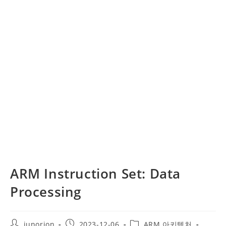
ARM Instruction Set: Data
Processing
Post
Post
Post
junorion
2023-12-06
ARM 아키텍처