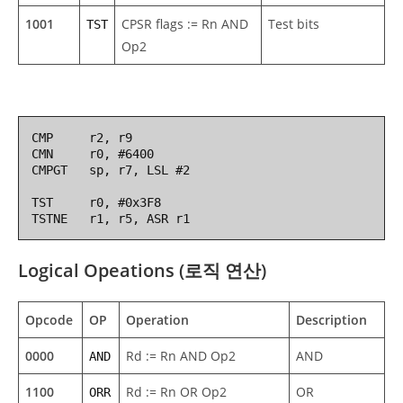
1001
CPSR flags := Rn AND
Test bits
TST
Op2
CMP     r2, r9

CMN     r0, #6400

CMPGT   sp, r7, LSL #2

TST     r0, #0x3F8

TSTNE   r1, r5, ASR r1
Logical Opeations (로직 연산)
Opcode
OP
Operation
Description
0000
Rd := Rn AND Op2
AND
AND
1100
Rd := Rn OR Op2
OR
ORR