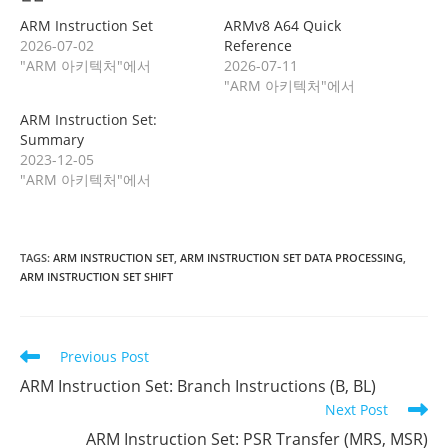
ARM Instruction Set
ARMv8 A64 Quick
2026-07-02
Reference
"ARM 아키텍처"에서
2026-07-11
"ARM 아키텍처"에서
ARM Instruction Set:
Summary
2023-12-05
"ARM 아키텍처"에서
TAGS
:
ARM INSTRUCTION SET
,
ARM INSTRUCTION SET DATA PROCESSING
,
ARM INSTRUCTION SET SHIFT
Read
Previous Post
more
ARM Instruction Set: Branch Instructions (B, BL)
articles
Next Post
ARM Instruction Set: PSR Transfer (MRS, MSR)