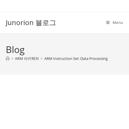
Skip
to
content
Junorion 블로그
Menu
Blog
>
ARM 아키텍처
>
ARM Instruction Set: Data Processing