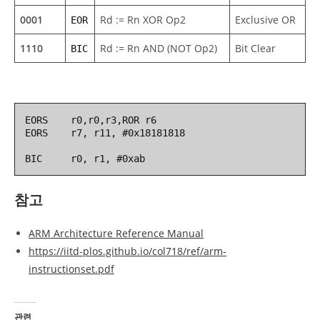
0001
Rd := Rn XOR Op2
Exclusive OR
EOR
1110
Rd := Rn AND (NOT Op2)
Bit Clear
BIC
EORS    r0,r0,r3,ROR r6

EORS    r7, r11, #0x18181818

BIC     r0, r1, #0xab
참고
ARM Architecture Reference Manual
https://iitd-plos.github.io/col718/ref/arm-
instructionset.pdf
관련