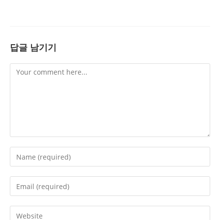
답글 남기기
Comment
Enter
your
name
Enter
or
your
username
email
Enter
to
address