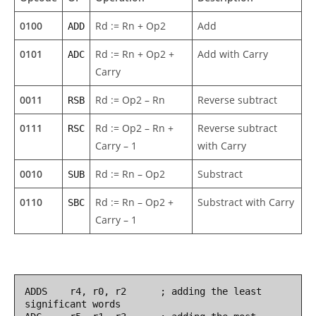
0100
Rd := Rn + Op2
Add
ADD
0101
Rd := Rn + Op2 +
Add with Carry
ADC
Carry
0011
Rd := Op2 – Rn
Reverse subtract
RSB
0111
Rd := Op2 – Rn +
Reverse subtract
RSC
Carry – 1
with Carry
0010
Rd := Rn – Op2
Substract
SUB
0110
Rd := Rn – Op2 +
Substract with Carry
SBC
Carry – 1
ADDS    r4, r0, r2      ; adding the least 
significant words
