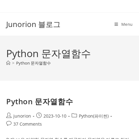
Skip
to
content
Junorion 블로그
Menu
Python 문자열함수
>
Python 문자열함수
Python 문자열함수
Post
Post
Post
junorion
2023-10-10
Python(파이썬)
author:
published:
category:
Post
37 Comments
comments: