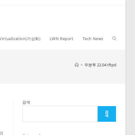
Toggle
Virtualization(가상화)
LWN Report
Tech News
website
>
우분투 22.04 tftpd
search
검색
검
색
 이