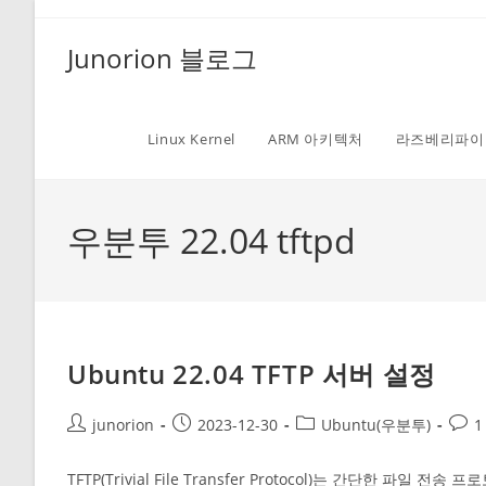
Skip
to
Junorion 블로그
content
Linux Kernel
ARM 아키텍처
라즈베리파이
우분투 22.04 tftpd
Ubuntu 22.04 TFTP 서버 설정
Post
Post
Post
Post
junorion
2023-12-30
Ubuntu(우분투)
1
author:
published:
category:
comm
TFTP(Trivial File Transfer Protocol)는 간단한